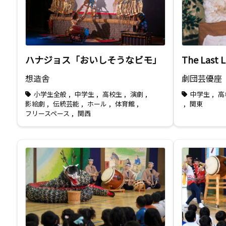
ハナジョス「おいしそうなビモ」
The Las
想造舎
劇団芸優座
小学生全般
,
中学生
,
高校生
,
演劇
,
中学生
,
高
影絵劇
,
伝統芸能
,
ホール
,
体育館
,
,
関東
フリースペース
,
関西