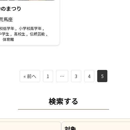
命のまつり
 荒馬座
校低学年
,
小学校高学年
,
中学生
,
高校生
,
伝統芸能
,
,
体育館
« 前へ
1
…
3
4
5
検索する
対象