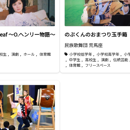
t Leaf 〜O.ヘンリー物語～
のぶくんのおまつり玉手箱
民族歌舞団 荒馬座
校生
,
演劇
,
ホール
,
体育館
小学校低学年
,
小学校高学年
,
小
,
中学生
,
高校生
,
演劇
,
伝統芸能
,
体育館
,
フリースペース