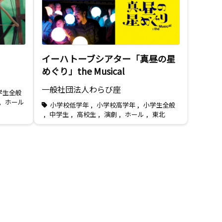
イーハトーブシアター「真昼の星
めぐり」the Musical
一般社団法人わらび座
学生全般
,
ホール
小学校低学年
,
小学校高学年
,
小学生全般
,
中学生
,
高校生
,
演劇
,
ホール
,
東北