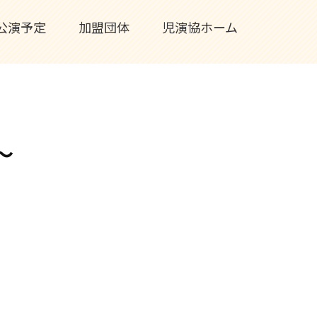
公演予定
加盟団体
児演協ホーム
～