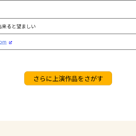
出来ると望ましい
com
さらに上演作品をさがす