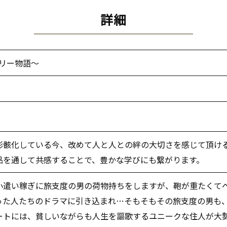
詳細
.ヘンリー物語～
形骸化している今、改めて人と人との絆の大切さを感じて頂け
品を通して共感することで、豊かな学びにも繋がります。
小遣い稼ぎに旅支度の男の荷物持ちをしますが、鞄が重たくて
った人たちのドラマに引き込まれ…そもそもその旅支度の男も
ートには、貧しいながらも人生を謳歌するユニークな住人が大