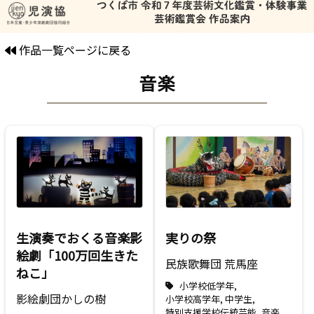
作品一覧ページに戻る
音楽
生演奏でおくる音楽影
実りの祭
絵劇「100万回生きた
民族歌舞団 荒馬座
ねこ」
小学校低学年
,
影絵劇団かしの樹
小学校高学年
,
中学生
,
特別支援学校
伝統芸能
,
音楽