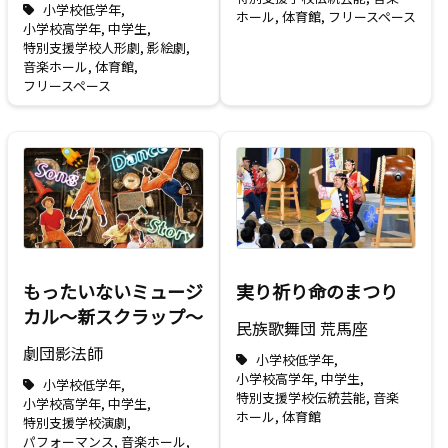
小学校低学年
,
ホール
,
体育館
,
フリースペース
小学校高学年
,
中学生
,
特別支援学校
人形劇
,
影絵劇
,
音楽
ホール
,
体育館
,
フリースペース
もったいないミュージ
実り祈り命のまつり
カル～新スクラップ～
民族歌舞団 荒馬座
劇団影法師
小学校低学年
,
小学校高学年
,
中学生
,
小学校低学年
,
特別支援学校
伝統芸能
,
音楽
小学校高学年
,
中学生
,
ホール
,
体育館
特別支援学校
演劇
,
パフォーマンス
,
音楽
ホール
,